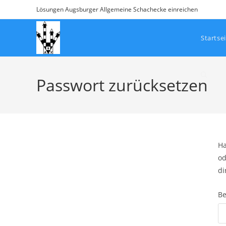
Zum
Lösungen Augsburger Allgemeine Schachecke einreichen
Inhalt
springen
Startse
Websit
Passwort zurücksetzen
Suche
Ha
umscha
od
di
Be